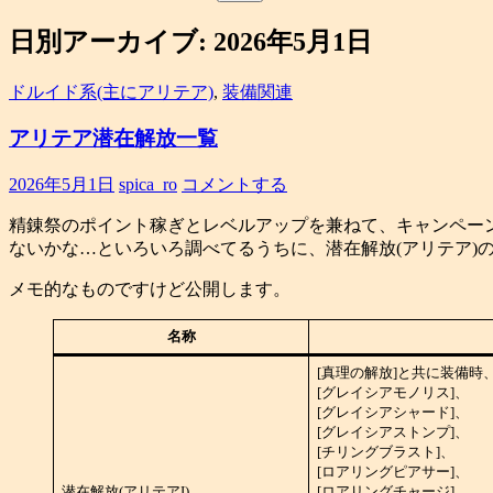
索:
日別アーカイブ: 2026年5月1日
ドルイド系(主にアリテア)
,
装備関連
アリテア潜在解放一覧
2026年5月1日
spica_ro
コメントする
精錬祭のポイント稼ぎとレベルアップを兼ねて、キャンペー
ないかな…といろいろ調べてるうちに、潜在解放(アリテア)
メモ的なものですけど公開します。
名称
[真理の解放]と共に装備時
[グレイシアモノリス]、
[グレイシアシャード]、
[グレイシアストンプ]、
[チリングブラスト]、
[ロアリングピアサー]、
潜在解放(アリテアI)
[ロアリングチャージ]、