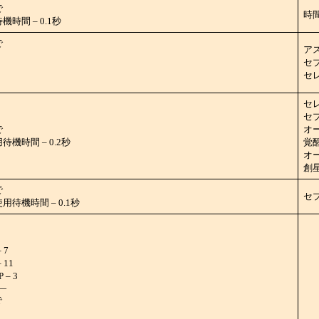
で
時
時間 – 0.1秒
で
ア
セ
セレ
セレ
セプ
で
オ
機時間 – 0.2秒
覚醒
オ
創星
で
セ
待機時間 – 0.1秒
 7
11
– 3
―
で