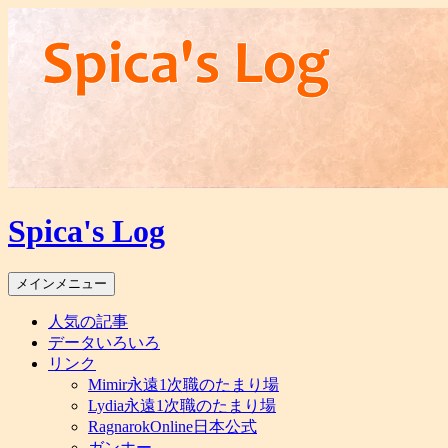
コ
ン
テ
ン
ツ
へ
ス
キ
ッ
プ
Spica's Log
検
メインメニュー
索
人気の記事
データいろいろ
リンク
Mimir永遠1次職のたまり場
Lydia永遠1次職のたまり場
RagnarokOnline日本公式
ガンホー