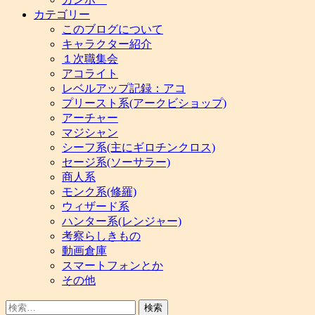
カテゴリー
このブログについて
キャラクター紹介
１次職集会
アコライト
レベルアップ記録：アコ
プリースト系(アークビショップ)
アーチャー
マジシャン
シーフ系(主にギロチンクロス)
セージ系(ソーサラー)
商人系
モンク系(修羅)
ウィザード系
ハンター系(レンジャー)
考察らしきもの
動画倉庫
スマートフォンとか
その他
検