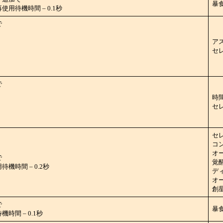
暴
用待機時間 – 0.1秒
で
ア
セ
で
時
セ
セ
コン
オ
で
覚醒
機時間 – 0.2秒
ディ
オ
創星
で
暴
時間 – 0.1秒