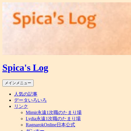
コ
ン
テ
ン
ツ
へ
ス
キ
ッ
プ
Spica's Log
検
メインメニュー
索
人気の記事
データいろいろ
リンク
Mimir永遠1次職のたまり場
Lydia永遠1次職のたまり場
RagnarokOnline日本公式
ガンホー