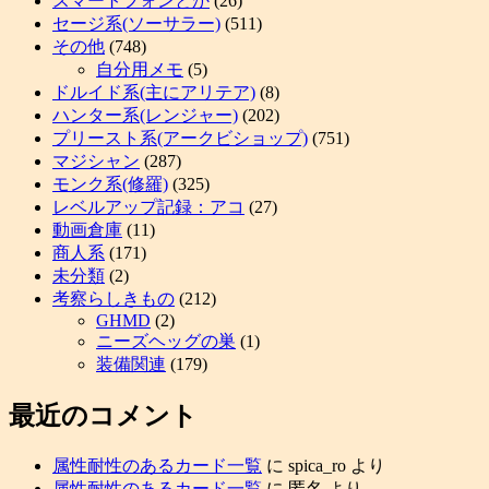
スマートフォンとか
(26)
セージ系(ソーサラー)
(511)
その他
(748)
自分用メモ
(5)
ドルイド系(主にアリテア)
(8)
ハンター系(レンジャー)
(202)
プリースト系(アークビショップ)
(751)
マジシャン
(287)
モンク系(修羅)
(325)
レベルアップ記録：アコ
(27)
動画倉庫
(11)
商人系
(171)
未分類
(2)
考察らしきもの
(212)
GHMD
(2)
ニーズヘッグの巣
(1)
装備関連
(179)
最近のコメント
属性耐性のあるカード一覧
に
spica_ro
より
属性耐性のあるカード一覧
に
匿名
より