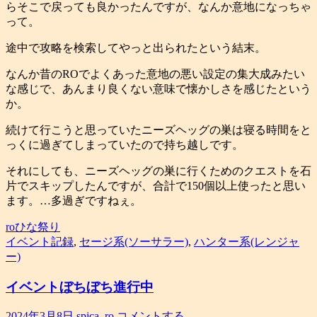
らそこで戻っても良かったんですが、なんか意地になっちゃ
って。
途中で攻略を検索してやっと出られたという結末。
なんか昔のROでよくあった意地の悪い設定の集大成みたい
な感じで、あんまり良くない意味で懐かしさを感じたという
か。
続けて行こうと思っていたニーズヘッグの巣は寝る時間をと
っくに過ぎてしまっていたので持ち越しです。
それにしても、ニーズヘッグの巣に行くためのクエストを石
片でスキップしたんですが、合計で150個以上使ったと思い
ます。…多過ぎですねぇ。
roひな祭り
イベント記録
,
セージ系(ソーサラー)
,
ハンター系(レンジャ
ー)
イベントぼちぼち進行中
2024年3月8日
spica_ro
コメントする