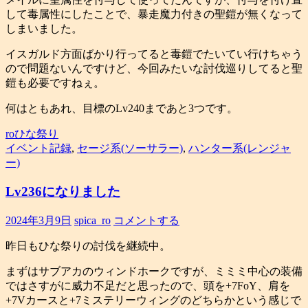
して毒属性にしたことで、暴走魔力付きの聖鎧が無くなって
しまいました。
イスガルド方面ばかり行ってると毒鎧でたいてい行けちゃう
ので問題ないんですけど、今回みたいな討伐巡りしてると聖
鎧も必要ですねぇ。
何はともあれ、目標のLv240まであと3つです。
roひな祭り
イベント記録
,
セージ系(ソーサラー)
,
ハンター系(レンジャ
ー)
Lv236になりました
2024年3月9日
spica_ro
コメントする
昨日もひな祭りの討伐を継続中。
まずはサブアカのウィンドホークですが、ミミミ中心の装備
ではさすがに威力不足だと思ったので、頭を+7FoY、肩を
+7Vカースと+7ミステリーウィングのどちらかという感じで