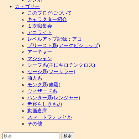
カテゴリー
このブログについて
キャラクター紹介
１次職集会
アコライト
レベルアップ記録：アコ
プリースト系(アークビショップ)
アーチャー
マジシャン
シーフ系(主にギロチンクロス)
セージ系(ソーサラー)
商人系
モンク系(修羅)
ウィザード系
ハンター系(レンジャー)
考察らしきもの
動画倉庫
スマートフォンとか
その他
検