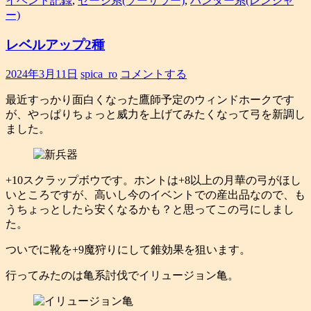
イベント記録
,
セージ系(ソーサラー)
,
ハンター系(レンジャ
ー)
レベルアップ2種
2024年3月11日
spica_ro
コメントする
最近すっかり面白くなった鷹師予定のウィンドホークです
が、やっぱりちょっと威力を上げてみたくなって弓を新調し
ました。
+10スクラップボウです。ホントは+8以上の月華の弓がほし
いところですが、高いし今のイベントでの産出品なので、も
うちょっとしたら安くなるかも？と思ってこの弓にしまし
た。
ついでに靴を+9魔狩りにして錐効果を狙います。
行ってみたのは亀系討伐でイリュージョン亀。