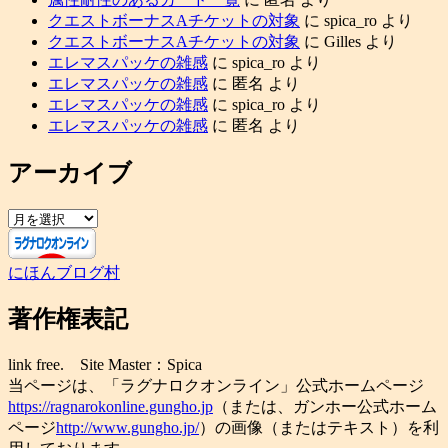
クエストボーナスAチケットの対象
に
spica_ro
より
クエストボーナスAチケットの対象
に
Gilles
より
エレマスパッケの雑感
に
spica_ro
より
エレマスパッケの雑感
に
匿名
より
エレマスパッケの雑感
に
spica_ro
より
エレマスパッケの雑感
に
匿名
より
アーカイブ
ア
ー
カ
にほんブログ村
イ
ブ
著作権表記
link free. Site Master：Spica
当ページは、「ラグナロクオンライン」公式ホームページ
https://ragnarokonline.gungho.jp
（または、ガンホー公式ホーム
ページ
http://www.gungho.jp/
）の画像（またはテキスト）を利