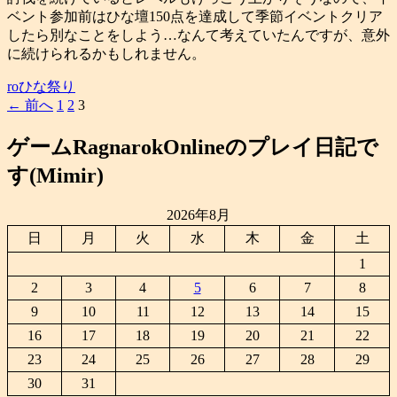
ベント参加前はひな壇150点を達成して季節イベントクリア
したら別なことをしよう…なんて考えていたんですが、意外
に続けられるかもしれません。
roひな祭り
投
← 前へ
1
2
3
稿
ゲームRagnarokOnlineのプレイ日記で
ナ
す(Mimir)
ビ
ゲ
2026年8月
ー
日
月
火
水
木
金
土
シ
1
ョ
2
3
4
5
6
7
8
ン
9
10
11
12
13
14
15
16
17
18
19
20
21
22
23
24
25
26
27
28
29
30
31