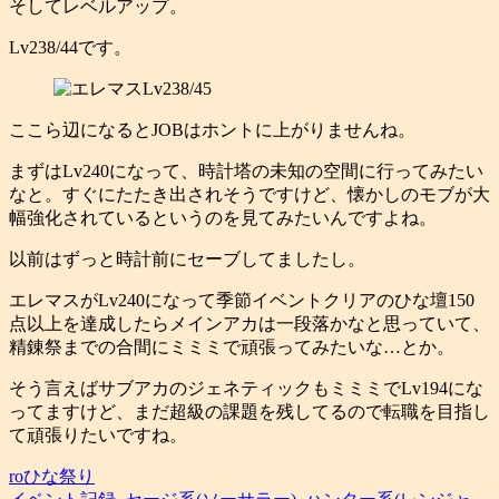
そしてレベルアップ。
Lv238/44です。
ここら辺になるとJOBはホントに上がりませんね。
まずはLv240になって、時計塔の未知の空間に行ってみたい
なと。すぐにたたき出されそうですけど、懐かしのモブが大
幅強化されているというのを見てみたいんですよね。
以前はずっと時計前にセーブしてましたし。
エレマスがLv240になって季節イベントクリアのひな壇150
点以上を達成したらメインアカは一段落かなと思っていて、
精錬祭までの合間にミミミで頑張ってみたいな…とか。
そう言えばサブアカのジェネティックもミミミでLv194にな
ってますけど、まだ超級の課題を残してるので転職を目指し
て頑張りたいですね。
roひな祭り