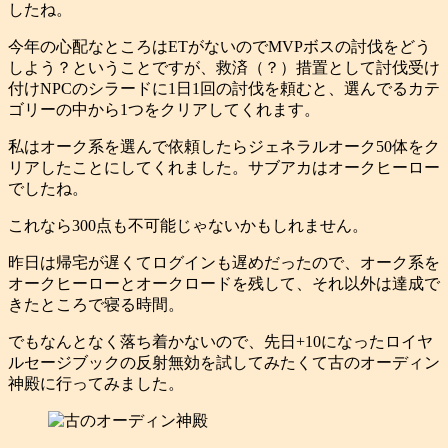
したね。
今年の心配なところはETがないのでMVPボスの討伐をどう
しよう？ということですが、救済（？）措置として討伐受け
付けNPCのシラードに1日1回の討伐を頼むと、選んでるカテ
ゴリーの中から1つをクリアしてくれます。
私はオーク系を選んで依頼したらジェネラルオーク50体をク
リアしたことにしてくれました。サブアカはオークヒーロー
でしたね。
これなら300点も不可能じゃないかもしれません。
昨日は帰宅が遅くてログインも遅めだったので、オーク系を
オークヒーローとオークロードを残して、それ以外は達成で
きたところで寝る時間。
でもなんとなく落ち着かないので、先日+10になったロイヤ
ルセージブックの反射無効を試してみたくて古のオーディン
神殿に行ってみました。