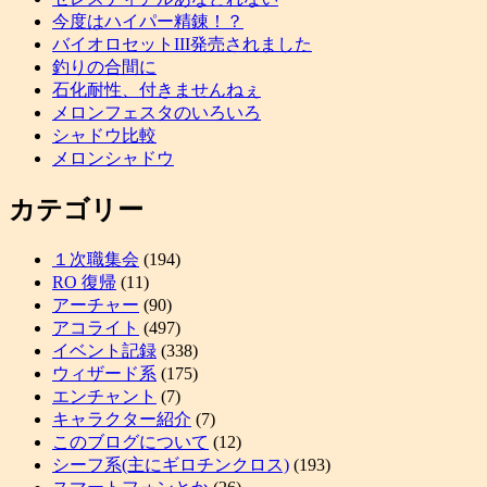
今度はハイパー精錬！？
バイオロセットIII発売されました
釣りの合間に
石化耐性、付きませんねぇ
メロンフェスタのいろいろ
シャドウ比較
メロンシャドウ
カテゴリー
１次職集会
(194)
RO 復帰
(11)
アーチャー
(90)
アコライト
(497)
イベント記録
(338)
ウィザード系
(175)
エンチャント
(7)
キャラクター紹介
(7)
このブログについて
(12)
シーフ系(主にギロチンクロス)
(193)