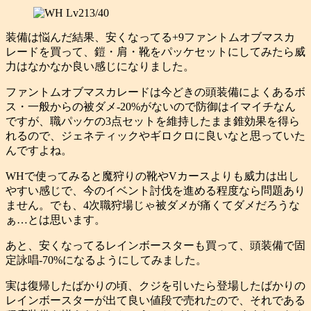
装備は悩んだ結果、安くなってる+9ファントムオブマスカ
レードを買って、鎧・肩・靴をパッケセットにしてみたら威
力はなかなか良い感じになりました。
ファントムオブマスカレードは今どきの頭装備によくあるボ
ス・一般からの被ダメ-20%がないので防御はイマイチなん
ですが、職パッケの3点セットを維持したまま錐効果を得ら
れるので、ジェネティックやギロクロに良いなと思っていた
んですよね。
WHで使ってみると魔狩りの靴やVカースよりも威力は出し
やすい感じで、今のイベント討伐を進める程度なら問題あり
ません。でも、4次職狩場じゃ被ダメが痛くてダメだろうな
ぁ…とは思います。
あと、安くなってるレインボースターも買って、頭装備で固
定詠唱-70%になるようにしてみました。
実は復帰したばかりの頃、クジを引いたら登場したばかりの
レインボースターが出て良い値段で売れたので、それである