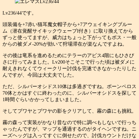
Lv236/44です。
頭装備を+7赤い猫耳魔女帽子から+7アウェイキングブルー
ム（潜在覚醒サイキックウェーブI付き）に取り換えてから
ずっと使ってますが、威力はちょっと下がってもボス・一般
からの被ダメ-20%が効いて狩場滞在が楽なんですよね。
その後は竜系を進めるためにテラーのアビス4階にもひさび
さに行ってみました。Lv200そこそこで行った頃は被ダメに
耐えきれなくてウィークリー討伐を完遂できなかったりした
んですが、今回は大丈夫でした。
ただ、シルバーオシドス10体は多過ぎですね。ボーンペロス
70体とかはすぐに終わったのに、シルバーオシドスを探して
1時間ぐらいかかってしまいました。
そしてブワヤとブワヤの影をクリアして、霧の森にも挑戦。
霧の森って実装がかなり昔なので特に調べもしないで行っち
ゃったんですが、マップを通過するのがタイヘンですね。ニ
ーズヘッグは入ってすぐに倒せたので、討伐カウントだけな