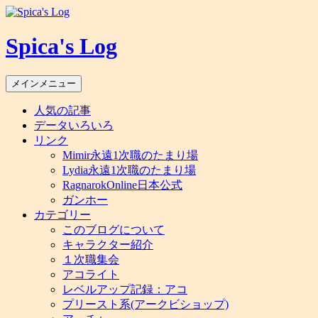
コ
ン
Spica's Log
テ
ン
ツ
検
メインメニュー
へ
索
ス
人気の記事
キ
データいろいろ
ッ
リンク
プ
Mimir永遠1次職のたまり場
Lydia永遠1次職のたまり場
RagnarokOnline日本公式
ガンホー
カテゴリー
このブログについて
キャラクター紹介
１次職集会
アコライト
レベルアップ記録：アコ
プリースト系(アークビショップ)