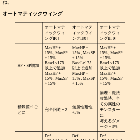
ね。
オートマティックウィング
オートマテ
オートマテ
オートマテ
ィックウィ
ィックウィ
ィックウィ
ングI[0]
ングII[0]
ングIII[0]
MaxHP +
MaxHP +
MaxHP +
15% , MaxSP
15% , MaxSP
15% , MaxSP
+ 15%
+ 15%
+ 15%
BaseLv175
BaseLv175
BaseLv175
HP・SP増加
以上で追加
以上で追加
以上で追加
MaxHP +
MaxHP +
MaxHP +
15% , MaxSP
15% , MaxSP
15% , MaxSP
+ 15%
+ 15%
+ 15%
物理・魔法
攻撃時、全
ての属性の
精錬値+1ご
無属性耐性
完全回避 + 2
モンスター
とに
+5%
に
与えるダメ
ージ + 3%
Def
Def
Def