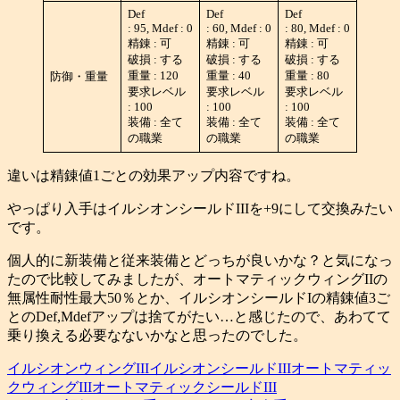
Def
Def
Def
: 95, Mdef : 0
: 60, Mdef : 0
: 80, Mdef : 0
精錬 : 可
精錬 : 可
精錬 : 可
破損 : する
破損 : する
破損 : する
重量 : 120
重量 : 40
重量 : 80
防御・重量
要求レベル
要求レベル
要求レベル
: 100
: 100
: 100
装備 : 全て
装備 : 全て
装備 : 全て
の職業
の職業
の職業
違いは精錬値1ごとの効果アップ内容ですね。
やっぱり入手はイルシオンシールドIIIを+9にして交換みたい
です。
個人的に新装備と従来装備とどっちが良いかな？と気になっ
たので比較してみましたが、オートマティックウィングIIの
無属性耐性最大50％とか、イルシオンシールドIの精錬値3ご
とのDef,Mdefアップは捨てがたい…と感じたので、あわてて
乗り換える必要なないかなと思ったのでした。
イルシオンウィングIII
イルシオンシールドIII
オートマティッ
クウィングIII
オートマティックシールドIII