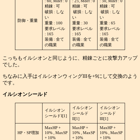
: 60, Mdef : 0
: 25, Mdef : 0
: 50, Mdef : 0
精錬 : 可
精錬 : 可
精錬 : 可
破損 : しな
破損 : しな
破損 : しな
い
い
い
防御・重量
重量 : 100
重量 : 30
重量 : 65
要求レベル
要求レベル
要求レベル
: 165
: 165
: 165
装備 : 全て
装備 : 全て
装備 : 全て
の職業
の職業
の職業
こっちもイルシオンと同じように、精錬ごとに攻撃力アップ
でした。
ちなみに入手はイルシオンウィングIIIを+9にして交換のよう
です。
イルシオンシールド
イルシオン
イルシオン
イルシオン
シールド
シールド
シールドI[1]
II[1]
III[1]
MaxHP +
MaxHP +
MaxHP +
HP・SP増加
10% , MaxSP
10% , MaxSP
10% , MaxSP
+ 10%
+ 10%
+ 10%