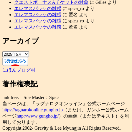
クエストボーナスAチケットの対象
に
Gilles
より
エレマスパッケの雑感
に
spica_ro
より
エレマスパッケの雑感
に
匿名
より
エレマスパッケの雑感
に
spica_ro
より
エレマスパッケの雑感
に
匿名
より
アーカイブ
ア
ー
カ
にほんブログ村
イ
ブ
著作権表記
link free. Site Master：Spica
当ページは、「ラグナロクオンライン」公式ホームページ
https://ragnarokonline.gungho.jp
（または、ガンホー公式ホーム
ページ
http://www.gungho.jp/
）の画像（またはテキスト）を利
用しております。
Copyright 2002- Gravity & Lee Myungjin All Rights Reserved.