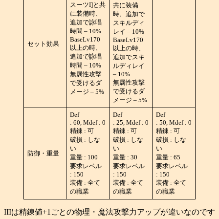
スーツI]と共
共に装備
に装備時、
時、追加で
追加で詠唱
スキルディ
時間 – 10%
レイ – 10%
BaseLv170
BaseLv170
セット効果
以上の時、
以上の時、
追加で詠唱
追加でスキ
時間 – 10%
ルディレイ
無属性攻撃
– 10%
無属性攻撃
で受けるダ
で受けるダ
メージ – 5%
メージ – 5%
Def
Def
Def
: 60, Mdef : 0
: 25, Mdef : 0
: 50, Mdef : 0
精錬 : 可
精錬 : 可
精錬 : 可
破損 : しな
破損 : しな
破損 : しな
い
い
い
防御・重量
重量 : 100
重量 : 30
重量 : 65
要求レベル
要求レベル
要求レベル
: 150
: 150
: 150
装備 : 全て
装備 : 全て
装備 : 全て
の職業
の職業
の職業
IIIは精錬値+1ごとの物理・魔法攻撃力アップが違いなのです