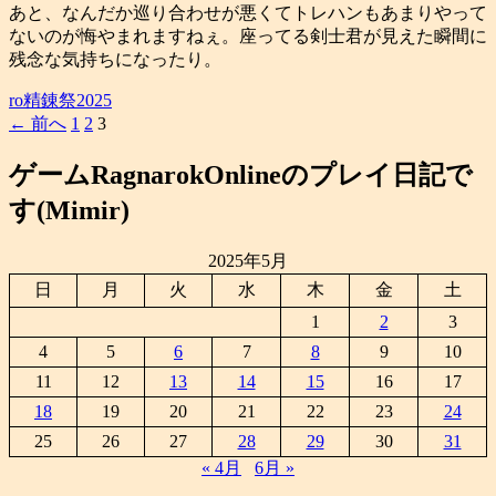
あと、なんだか巡り合わせが悪くてトレハンもあまりやって
ないのが悔やまれますねぇ。座ってる剣士君が見えた瞬間に
残念な気持ちになったり。
ro精錬祭2025
投
← 前へ
1
2
3
稿
ゲームRagnarokOnlineのプレイ日記で
ナ
す(Mimir)
ビ
ゲ
2025年5月
ー
日
月
火
水
木
金
土
シ
1
2
3
ョ
4
5
6
7
8
9
10
ン
11
12
13
14
15
16
17
18
19
20
21
22
23
24
25
26
27
28
29
30
31
« 4月
6月 »