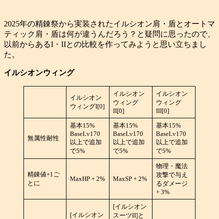
2025年の精錬祭から実装されたイルシオン肩・盾とオートマ
ティック肩・盾は何が違うんだろう？と疑問に思ったので、
以前からあるI・IIとの比較を作ってみようと思い立ちまし
た。
イルシオンウィング
イルシオン
イルシオン
イルシオン
ウィング
ウィング
ウィングI[0]
II[0]
III[0]
基本15%
基本15%
基本15%
BaseLv170
BaseLv170
BaseLv170
無属性耐性
以上で追加
以上で追加
以上で追加
で5%
で5%
で5%
物理・魔法
精錬値+1ご
攻撃で与え
MaxHP + 2%
MaxSP + 2%
とに
るダメージ
+ 3%
[イルシオン
[イルシオン
スーツII]と