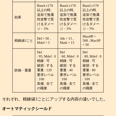
BaseLv170
BaseLv170
BaseLv170
以上の時、
以上の時、
以上の時、
追加で無属
追加で無属
追加で無属
効果
性攻撃で受
性攻撃で受
性攻撃で受
けるダメー
けるダメー
けるダメー
ジ – 5%
ジ – 5%
ジ – 5%
MaxHP +
Def + 50 ,
Atk + 15 ,
精錬値3ごと
500 , MaxSP
Mdef + 5
Matk + 15
+ 50
Def
Def
Def
: 95, Mdef : 0
: 60, Mdef : 0
: 80, Mdef : 0
精錬 : 可
精錬 : 可
精錬 : 可
破損 : する
破損 : する
破損 : する
重量 : 120
重量 : 40
重量 : 80
防御・重量
要求レベル
要求レベル
要求レベル
: 100
: 100
: 100
装備 : 全て
装備 : 全て
装備 : 全て
の職業
の職業
の職業
それぞれ、精錬値3ごとにアップする内容の違いでした。
オートマティックシールド