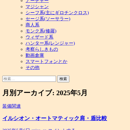
アーチャー
マジシャン
シーフ系(主にギロチンクロス)
セージ系(ソーサラー)
商人系
モンク系(修羅)
ウィザード系
ハンター系(レンジャー)
考察らしきもの
動画倉庫
スマートフォンとか
その他
検
索:
月別アーカイブ: 2025年5月
装備関連
イルシオン・オートマティック肩・盾比較