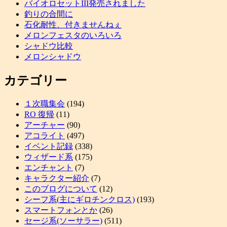
バイオロセットIII発売されました
釣りの合間に
石化耐性、付きませんねぇ
メロンフェスタのいろいろ
シャドウ比較
メロンシャドウ
カテゴリー
１次職集会
(194)
RO 復帰
(11)
アーチャー
(90)
アコライト
(497)
イベント記録
(338)
ウィザード系
(175)
エンチャント
(7)
キャラクター紹介
(7)
このブログについて
(12)
シーフ系(主にギロチンクロス)
(193)
スマートフォンとか
(26)
セージ系(ソーサラー)
(511)