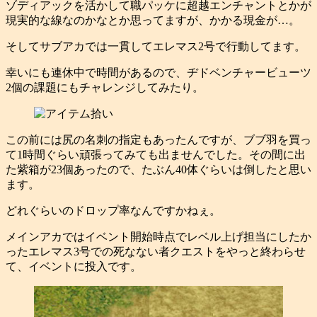
ゾディアックを活かして職パッケに超越エンチャントとかが
現実的な線なのかなとか思ってますが、かかる現金が…。
そしてサブアカでは一貫してエレマス2号で行動してます。
幸いにも連休中で時間があるので、ヂドベンチャービューツ
2個の課題にもチャレンジしてみたり。
この前には尻の名刺の指定もあったんですが、ブブ羽を買っ
て1時間ぐらい頑張ってみても出ませんでした。その間に出
た紫箱が23個あったので、たぶん40体ぐらいは倒したと思い
ます。
どれぐらいのドロップ率なんですかねぇ。
メインアカではイベント開始時点でレベル上げ担当にしたか
ったエレマス3号での死なない者クエストをやっと終わらせ
て、イベントに投入です。