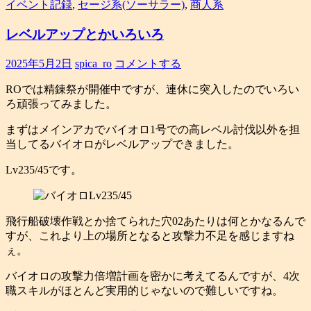
イベント記録
,
セージ系(ソーサラー)
,
商人系
レベルアップとかいろいろ
2025年5月2日
spica_ro
コメントする
ROでは精錬祭が開催中ですが、連休に突入したのでいろい
ろ頑張ってみました。
まずはメインアカでバイオロ1号での高レベル討伐以外を担
当してるバイオロがレベルアップできました。
Lv235/45です。
飛行船破壊作戦とか捨てられた穴02あたりは何とかなるんで
すが、これより上の場所となると攻撃力不足を感じますね
ぇ。
バイオロの攻撃力倍増計画を密かに考えてるんですが、4次
職スキルがほとんど実用的じゃないので難しいですね。