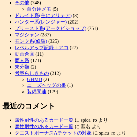
その他
(748)
自分用メモ
(5)
ドルイド系(主にアリテア)
(8)
ハンター系(レンジャー)
(202)
プリースト系(アークビショップ)
(751)
マジシャン
(287)
モンク系(修羅)
(325)
レベルアップ記録：アコ
(27)
動画倉庫
(11)
商人系
(171)
未分類
(2)
考察らしきもの
(212)
GHMD
(2)
ニーズヘッグの巣
(1)
装備関連
(179)
最近のコメント
属性耐性のあるカード一覧
に
spica_ro
より
属性耐性のあるカード一覧
に
匿名
より
クエストボーナスAチケットの対象
に
spica_ro
より