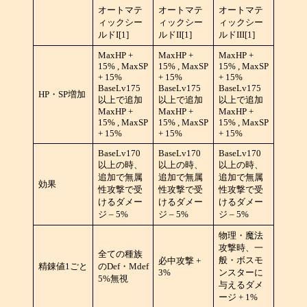
オートマテ
オートマテ
オートマテ
ィックシー
ィックシー
ィックシー
ルドI[1]
ルドII[1]
ルドIII[1]
MaxHP +
MaxHP +
MaxHP +
15% , MaxSP
15% , MaxSP
15% , MaxSP
+ 15%
+ 15%
+ 15%
BaseLv175
BaseLv175
BaseLv175
HP・SP増加
以上で追加
以上で追加
以上で追加
MaxHP +
MaxHP +
MaxHP +
15% , MaxSP
15% , MaxSP
15% , MaxSP
+ 15%
+ 15%
+ 15%
BaseLv170
BaseLv170
BaseLv170
以上の時、
以上の時、
以上の時、
追加で無属
追加で無属
追加で無属
効果
性攻撃で受
性攻撃で受
性攻撃で受
けるダメー
けるダメー
けるダメー
ジ – 5%
ジ – 5%
ジ – 5%
物理・魔法
攻撃時、一
全ての種族
般・ボスモ
必中攻撃 +
精錬値1ごと
のDef・Mdef
3%
ンスターに
5%無視
与えるダメ
ージ + 1%