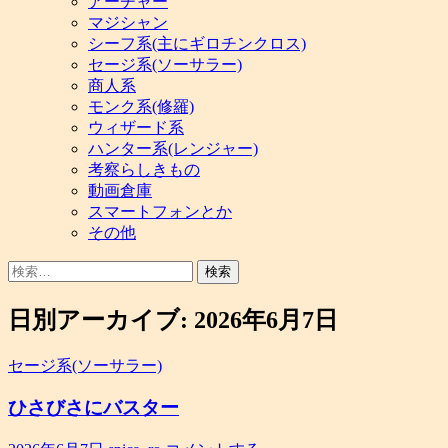
アーチャー
マジシャン
シーフ系(主にギロチンクロス)
セージ系(ソーサラー)
商人系
モンク系(修羅)
ウィザード系
ハンター系(レンジャー)
考察らしきもの
動画倉庫
スマートフォンとか
その他
検
索:
日別アーカイブ: 2026年6月7日
セージ系(ソーサラー)
ひさびさにバスター