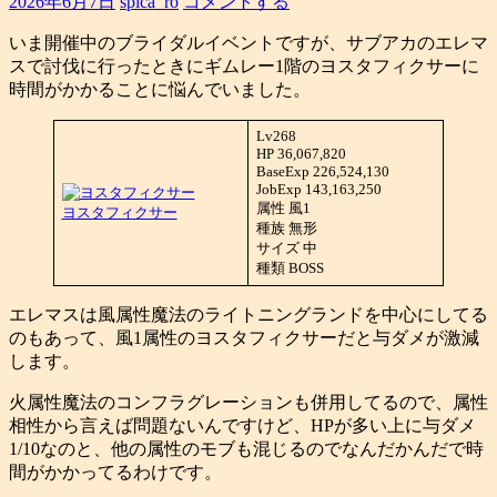
2026年6月7日
spica_ro
コメントする
いま開催中のブライダルイベントですが、サブアカのエレマ
スで討伐に行ったときにギムレー1階のヨスタフィクサーに
時間がかかることに悩んでいました。
Lv268
HP 36,067,820
BaseExp 226,524,130
JobExp 143,163,250
属性 風1
ヨスタフィクサー
種族 無形
サイズ 中
種類 BOSS
エレマスは風属性魔法のライトニングランドを中心にしてる
のもあって、風1属性のヨスタフィクサーだと与ダメが激減
します。
火属性魔法のコンフラグレーションも併用してるので、属性
相性から言えば問題ないんですけど、HPが多い上に与ダメ
1/10なのと、他の属性のモブも混じるのでなんだかんだで時
間がかかってるわけです。