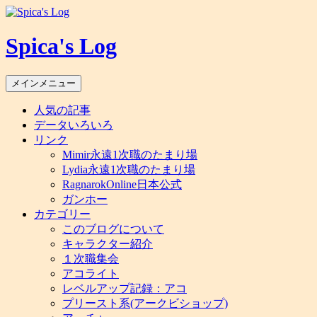
コ
ン
Spica's Log
テ
ン
ツ
検
メインメニュー
へ
索
ス
人気の記事
キ
データいろいろ
ッ
リンク
プ
Mimir永遠1次職のたまり場
Lydia永遠1次職のたまり場
RagnarokOnline日本公式
ガンホー
カテゴリー
このブログについて
キャラクター紹介
１次職集会
アコライト
レベルアップ記録：アコ
プリースト系(アークビショップ)