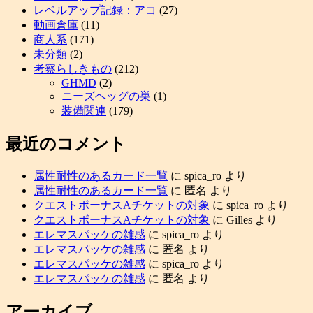
レベルアップ記録：アコ
(27)
動画倉庫
(11)
商人系
(171)
未分類
(2)
考察らしきもの
(212)
GHMD
(2)
ニーズヘッグの巣
(1)
装備関連
(179)
最近のコメント
属性耐性のあるカード一覧
に
spica_ro
より
属性耐性のあるカード一覧
に
匿名
より
クエストボーナスAチケットの対象
に
spica_ro
より
クエストボーナスAチケットの対象
に
Gilles
より
エレマスパッケの雑感
に
spica_ro
より
エレマスパッケの雑感
に
匿名
より
エレマスパッケの雑感
に
spica_ro
より
エレマスパッケの雑感
に
匿名
より
アーカイブ