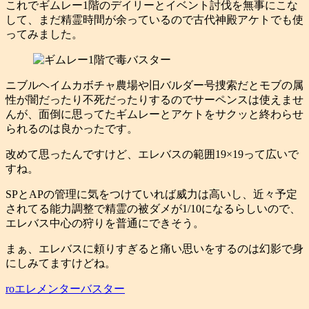
これでギムレー1階のデイリーとイベント討伐を無事にこな
して、まだ精霊時間が余っているので古代神殿アケトでも使
ってみました。
ニブルヘイムカボチャ農場や旧バルダー号捜索だとモブの属
性が闇だったり不死だったりするのでサーペンスは使えませ
んが、面倒に思ってたギムレーとアケトをサクッと終わらせ
られるのは良かったです。
改めて思ったんですけど、エレバスの範囲19×19って広いで
すね。
SPとAPの管理に気をつけていれば威力は高いし、近々予定
されてる能力調整で精霊の被ダメが1/10になるらしいので、
エレバス中心の狩りを普通にできそう。
まぁ、エレバスに頼りすぎると痛い思いをするのは幻影で身
にしみてますけどね。
roエレメンターバスター