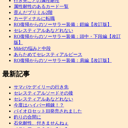
行き先ごとの属性耐性
属性耐性のあるカード一覧
歪んだブリミル2階
カーディナルに転職
RO復帰からのソーサラー装備：鎧編【改訂版】
セレスティアルあなどれない
RO復帰からのソーサラー装備：頭中・下段編【改訂
版】
Mdefの悩みと中段
あらためてセレスティアルピース
RO復帰からのソーサラー装備：肩編【改訂版】
最新記事
サマバケデイリーの行き先
セレスティアルソードその後
セレスティアルあなどれない
今度はハイパー精錬！？
バイオロセットIII発売されました
釣りの合間に
石化耐性、付きませんねぇ