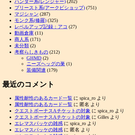
ハンター系(レンジャー)
(202)
プリースト系(アークビショップ)
(751)
マジシャン
(287)
モンク系(修羅)
(325)
レベルアップ記録：アコ
(27)
動画倉庫
(11)
商人系
(171)
未分類
(2)
考察らしきもの
(212)
GHMD
(2)
ニーズヘッグの巣
(1)
装備関連
(179)
最近のコメント
属性耐性のあるカード一覧
に
spica_ro
より
属性耐性のあるカード一覧
に
匿名
より
クエストボーナスAチケットの対象
に
spica_ro
より
クエストボーナスAチケットの対象
に
Gilles
より
エレマスパッケの雑感
に
spica_ro
より
エレマスパッケの雑感
に
匿名
より