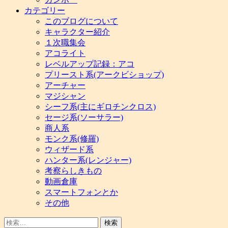
カテゴリー
このブログについて
キャラクター紹介
１次職集会
アコライト
レベルアップ記録：アコ
プリースト系(アークビショップ)
アーチャー
マジシャン
シーフ系(主にギロチンクロス)
セージ系(ソーサラー)
商人系
モンク系(修羅)
ウィザード系
ハンター系(レンジャー)
考察らしきもの
動画倉庫
スマートフォンとか
その他
検