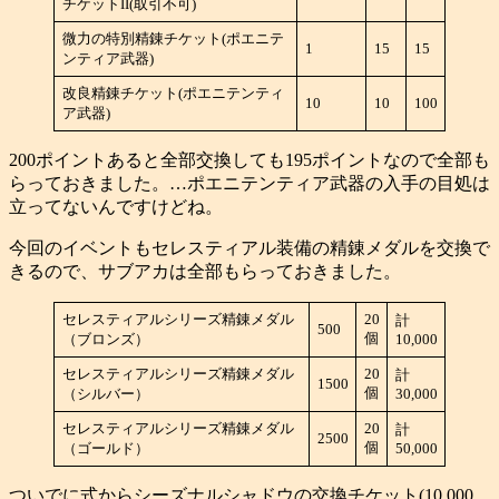
チケットII(取引不可)
微力の特別精錬チケット(ポエニテ
1
15
15
ンティア武器)
改良精錬チケット(ポエニテンティ
10
10
100
ア武器)
200ポイントあると全部交換しても195ポイントなので全部も
らっておきました。…ポエニテンティア武器の入手の目処は
立ってないんですけどね。
今回のイベントもセレスティアル装備の精錬メダルを交換で
きるので、サブアカは全部もらっておきました。
セレスティアルシリーズ精錬メダル
20
計
500
個
（ブロンズ）
10,000
セレスティアルシリーズ精錬メダル
20
計
1500
個
（シルバー）
30,000
セレスティアルシリーズ精錬メダル
20
計
2500
個
（ゴールド）
50,000
ついでに式からシーズナルシャドウの交換チケット(10,000