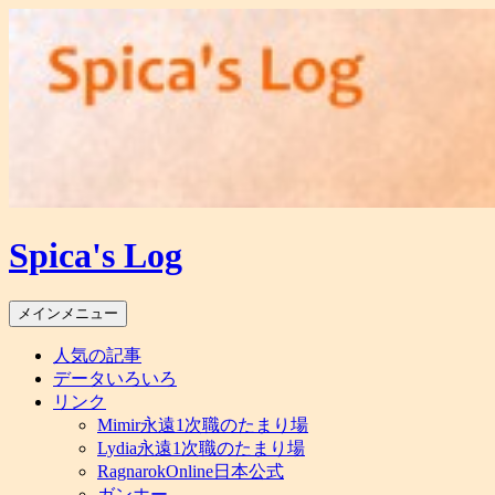
コ
ン
テ
ン
ツ
へ
ス
キ
ッ
プ
Spica's Log
検
メインメニュー
索
人気の記事
データいろいろ
リンク
Mimir永遠1次職のたまり場
Lydia永遠1次職のたまり場
RagnarokOnline日本公式
ガンホー