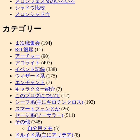
メロンフェスタのいろいろ
シャドウ比較
メロンシャドウ
カテゴリー
１次職集会
(194)
RO 復帰
(11)
アーチャー
(90)
アコライト
(497)
イベント記録
(338)
ウィザード系
(175)
エンチャント
(7)
キャラクター紹介
(7)
このブログについて
(12)
シーフ系(主にギロチンクロス)
(193)
スマートフォンとか
(26)
セージ系(ソーサラー)
(511)
その他
(748)
自分用メモ
(5)
ドルイド系(主にアリテア)
(8)